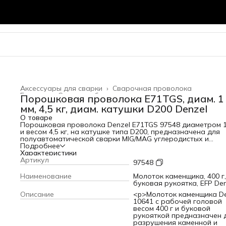
Аксессуары для сварки
›
Сварочная проволока
Главная
›
Силовое оборудование
›
Порошковая проволока Е71TGS, диам. 1
мм, 4,5 кг, диам. катушки D200 Denzel
О товаре
Порошковая проволока Denzel E71TGS 97548 диаметром 
и весом 4,5 кг, на катушке типа D200, предназначена для
полуавтоматической сварки MIG/MAG углеродистых и
низколегированных сталей без среды защитных газов.
Подробнее
Необходима профессиональным сварщикам, пригодится
Характеристики
также частному мастеру.Преимущества Высокое качество
Артикул
97548
сварки — разбрызгивание металла сведено к минимуму, ч
позволяет получить ровный и аккуратный шов.Долговечн
Наименование
Молоток каменщика, 400 г,
— проволока характеризуется высокой устойчивостью к
буковая рукоятка, EFP Den
коррозии.Вес 5 кг — одной намотки хватит для выполнени
Описание
<p>Молоток каменщика De
большого объема работ без необходимости замены
10641 с рабочей головой
расходника.
весом 400 г и буковой
рукояткой предназначен 
разрушения каменной и