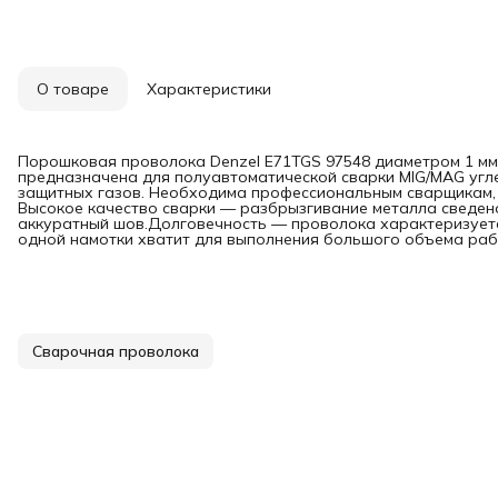
О товаре
Характеристики
Порошковая проволока Denzel E71TGS 97548 диаметром 1 мм и 
предназначена для полуавтоматической сварки MIG/MAG угл
защитных газов. Необходима профессиональным сварщикам,
Высокое качество сварки — разбрызгивание металла сведено
аккуратный шов.Долговечность — проволока характеризуется
одной намотки хватит для выполнения большого объема раб
Сварочная проволока