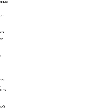
бания
ul>
ка.
ую
я
ния
—
ятке
ной