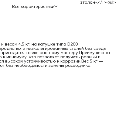
эталон».</li></ul>
Все характеристики
весом 4,5 кг, на катушке типа D200,
еродистых и низколегированных сталей без среды
 пригодится также частному мастеру.Преимущества
 к минимуму, что позволяет получить ровный и
 высокой устойчивостью к коррозии.Вес 5 кг —
от без необходимости замены расходника.