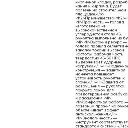
кирпичной кладки, разру
камня и кирпича. Будет
полезен на строительной
площадке.</p>
<h2>Преимущества</h2><
<li>Прочность — голова
изготовлена из
высококачественной
углеродистой стали 45,
рукоятка выполнена из бу
</li><li>Высокий ресурс —
голова прошла селективн
закалку токами высокой
частоты, рабочая часть
твердостью 45-50 HRC
выдерживает ударные
нагрузки.</li><li>Надежна
конструкция — защитная
манжета повышает
устойчивость рукоятки к
слому.</li><li>Защита от
разрушения — рукоятка
покрыта лаком для
предотвращения разбуха
и рассыхания.</li>
<li>Комфортная работа 
лазерный прожиг на руко
обеспечивает эффект
антискольжения.</li>
<li>Экологичность —
инструмент соответствует
стандартам системы «Лес