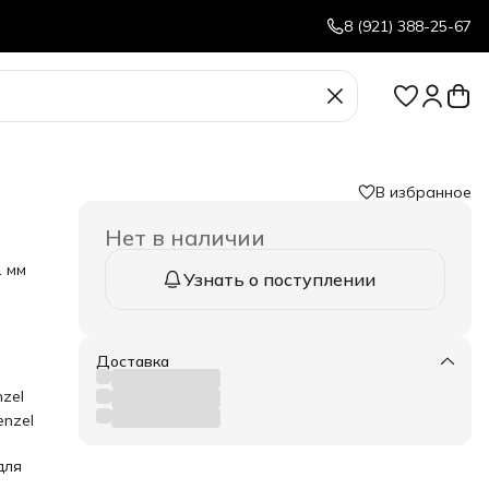
8 (921) 388-25-67
В избранное
Нет в наличии
1 мм
Узнать о поступлении
то
Доставка
ость
zel
я
nzel
для