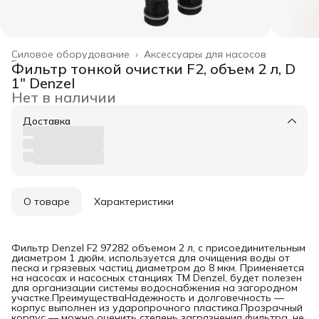
Силовое оборудование
›
Аксессуары для насосов
Главная
›
Фильтр тонкой очистки F2, объем 2 л, D
1" Denzel
Нет в наличии
Доставка
О товаре
Характеристики
Фильтр Denzel F2 97282 объемом 2 л, с присоединительным
диаметром 1 дюйм, используется для очищения воды от
песка и грязевых частиц диаметром до 8 мкм. Применяется
на насосах и насосных станциях ТМ Denzel, будет полезен
для организации системы водоснабжения на загородном
участке.ПреимуществаНадежность и долговечность —
корпус выполнен из ударопрочного пластика.Прозрачный
корпус — можно оценить степень загрязнения фильтра, не