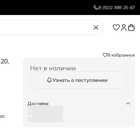
8 (921) 388-25-67
В избранное
20,
Нет в наличии
Узнать о поступлении
яет
ро и
Доставка
ачен
да,
щита