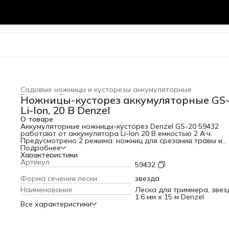
Садовые ножницы и кусторезы аккумуляторные
Главная
›
Садовый инвентарь
›
Ножницы садовые
›
Ножницы-кусторез аккумуляторные GS-
Li-Ion, 20 В Denzel
О товаре
Аккумуляторные ножницы-кусторез Denzel GS-20 59432
работают от аккумулятора Li-Ion 20 В емкостью 2 А·ч.
Предусмотрено 2 режима: ножниц для срезания травы и
кустореза для обрезки кустарника, ухода за живой
Подробнее
изгородью. Максимальная толщина срезаемых веток
Характеристики
составляет 8 мм. Ширина среза в режиме ножниц составл
Артикул
59432
100 мм, в режиме кустореза — 200 мм, что позволяет быст
эффективно справиться с работой. Инструмент предназн
Форма сечения лески
звезда
для бытового использования.ПреимуществаБыстрая
Наименование
Леска для триммера, звез
подготовка к работе и переключение между задачами —
1.6 мм х 15 м Denzel
установка и замена лезвий не занимает много времени,
Все характеристики
дополнительные инструменты для этого не требуются.За
от случайного пуска — для начала работы необходимо
отключить блокировку куркового выключателя.Полная
комплектация — ножницы-кусторез поставляются с