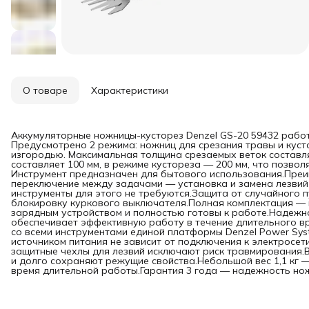
О товаре
Характеристики
Аккумуляторные ножницы-кусторез Denzel GS-20 59432 работаю
Предусмотрено 2 режима: ножниц для срезания травы и куст
изгородью. Максимальная толщина срезаемых веток составл
составляет 100 мм, в режиме кустореза — 200 мм, что позвол
Инструмент предназначен для бытового использования.Преи
переключение между задачами — установка и замена лезвий
инструменты для этого не требуются.Защита от случайного
блокировку куркового выключателя.Полная комплектация — 
зарядным устройством и полностью готовы к работе.Надежно
обеспечивает эффективную работу в течение длительного в
со всеми инструментами единой платформы Denzel Power Sys
источником питания не зависит от подключения к электросе
защитные чехлы для лезвий исключают риск травмирования.
и долго сохраняют режущие свойства.Небольшой вес 1,1 кг —
время длительной работы.Гарантия 3 года — надежность но