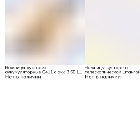
Ножницы-кусторез
Ножницы-кусторез с
аккумуляторные G411 с акк. 3.6В Li-
телескопической штанго
Нет в наличии
Ion 1.5 Ач Denzel
Нет в наличии
аккумуляторные G801E с а
Li-Ion 1.5 Ач Denzel