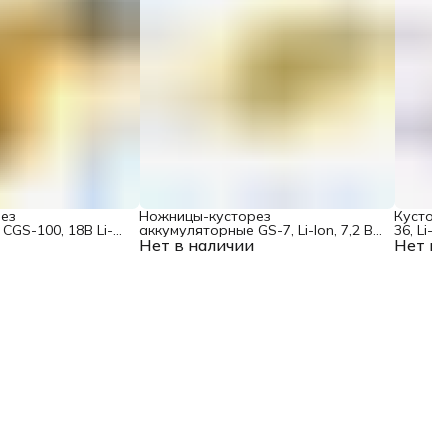
ез
Ножницы-кусторез
Кустор
CGS-100, 18В Li-
аккумуляторные GS-7, Li-Ion, 7,2 В
36, Li-i
Нет в наличии
Denzel
Нет в 
поворо