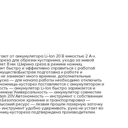
аккумулятором и зарядным устройством и полностью гот
работе.Надежность — аккумулятор Li-Ion быстро заряжа
и обеспечивает эффективную работу в течение длительн
времени.Универсальность — аккумулятор совместим со в
инструментами единой платформы Denzel Power System
20V.Автономность — инструмент с собственным источник
питания не зависит от подключения к электросети.Безопа
хранение и транспортировка — защитные чехлы для лезв
исключают риск травмирования.Высокий ресурс — лезвия
прошли лазерную заточку и долго сохраняют режущие
свойства.Небольшой вес 1,1 кг — инструмент удобно
удерживать, рука не устает во время длительной
работы.Гарантия 3 года — надежность ножниц-кустореза
подтверждена производителем.
т от аккумулятора Li-Ion 20 В емкостью 2 А·ч.
ореза для обрезки кустарника, ухода за живой
яет 8 мм. Ширина среза в режиме ножниц
яет быстро и эффективно справиться с работой.
муществаБыстрая подготовка к работе и
 не занимает много времени, дополнительные
 пуска — для начала работы необходимо отключить
ножницы-кусторез поставляются с аккумулятором и
сть — аккумулятор Li-Ion быстро заряжается и
ремени.Универсальность — аккумулятор совместим
tem 20V.Автономность — инструмент с собственным
ти.Безопасное хранение и транспортировка —
Высокий ресурс — лезвия прошли лазерную заточку
 инструмент удобно удерживать, рука не устает во
жниц-кустореза подтверждена производителем.