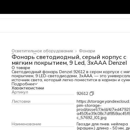
Осветительное оборудование
›
Фонари
Главная
›
Прочий инструмент
›
Фонарь светодиодный, серый корпус с
мягким покрытием, 9 Led, 3хААА Denzel
О товаре
Светодиодный фонарь Denzel 92612 в сером корпусе с мя
покрытием, 9 LED-светодиодами, 3хААА, — это универсал
источник света, который легко поместится в карман и сумк
Его удобно брать с собой в походы, на рыбалку или
Подробнее
применять в домашних условиях. Фонарь оснащен 9 ярки
Характеристики
светодиодами, которые генерируют теплый
Артикул
92612
свет.ПреимуществаЗа счет покрытия Soft-touch фонарь н
проскальзывает в руках, что повышает удобство
Листовки
https://storage.yandexcloud.
эксплуатации.Фонарь питается от 3 батареек типа ААА,
pim-storage-
поэтому его можно брать с собой в места, где нет
prod/asset/7/e/d/4/7ed4792
возможности подзарядки.Ремешок позволяет фиксироват
a4505e39c08c7df858ac45f
фонарь на запястье или подвешивать на крючок для
c_57692_l01.jpg
удобства транспортировки и хранения.
Наименование
Гвозди для пнев. нейлера
(крашен.) длина - 50 мм, д