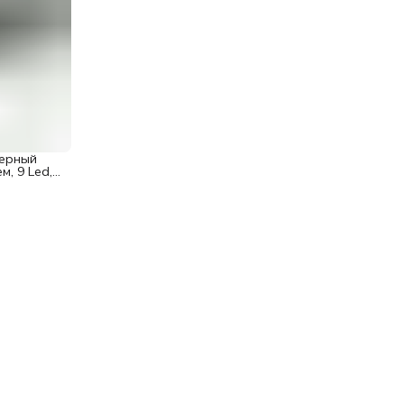
черный
м, 9 Led,