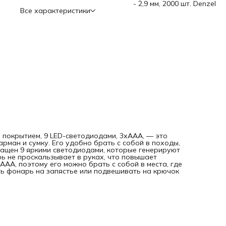
- 2,9 мм, 2000 шт. Denzel
Все характеристики
 покрытием, 9 LED-светодиодами, 3хААА, — это
арман и сумку. Его удобно брать с собой в походы,
нащен 9 яркими светодиодами, которые генерируют
рь не проскальзывает в руках, что повышает
ААА, поэтому его можно брать с собой в места, где
ь фонарь на запястье или подвешивать на крючок