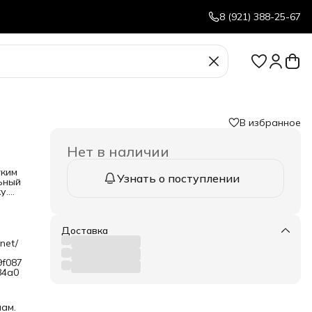
8 (921) 388-25-67
В избранное
Нет в наличии
гким
Узнать о поступлении
ьный
у.
ми
е
Доставка
net/
9f087
ь
84a0
иам.