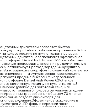
оптимизирует расход заряда. Аккумулятор имеет разъем 
поэтому его можно использовать как Power Bank: заряжа
смартфон, планшетный компьютер и другую мобильную
технику.ПреимуществаЭкологичность и автономность —
аккумуляторная газонокосилка может использоваться вд
от дома, во время работы не образуются вредные
выхлопы.Универсальность — аккумулятор подходит к лю
инструменту, работающему на платформе Denzel High Po
62V.Легкое управление — благодаря независимому прив
на задние колеса включенную косилку не нужно толкать.3
режима — можно установить травосборник, выбрать бок
выброс (удобно для заготовки сена) или мульчирование 
удобрения почвы.6 уровней скашивания — высота травя
покрова регулируется одним рычагом в диапазоне 30-95
есщеточным двигателем позволяет быстро
мм.Удобная эксплуатация — комбинированный травосбо
аккумулятора Li-Ion с рабочим напряжением 62 В и
объемом 70 л легко опустошать и чистить.Низкий уровень
 на колеса косилку не нужно толкать во время
шума — работа газонокосилки не создает дискомфорт дл
сщеточный двигатель обеспечивают эффективное
окружающих.Прочная конструкция — стальная дека
я платформа Denzel High Power 62V разработана
устойчива к повреждениям.Эффективное скашивание в
т высокую производительность и продолжительную
условиях недостаточной освещенности — производитель
узки оптимизирует расход заряда. Аккумулятор
предусмотрел 2 LED-фары в передней части
er Bank: заряжать смартфон, планшетный компьютер
корпуса.Надежность — защита от глубокого разряда
автономность — аккумуляторная газонокосилка
продлевает срок службы аккумулятора.Работа без
образуются вредные выхлопы.Универсальность —
непредвиденных остановок — уровень заряда удобно
а платформе Denzel High Power 62V.Легкое
отслеживать благодаря LED-индикатору.Комфорт и
леса включенную косилку не нужно толкать.3
безопасность — на рукоятке имеется виброгасящее
 выброс (удобно для заготовки сена) или
покрытие.Готовность к работе — аккумулятор и зарядное
— высота травяного покрова регулируется одним
устройство входят в комплект поставки.Гарантия 3 года 
бинированный травосборник объемом 70 л легко
надежность техники подтверждена производителем.
косилки не создает дискомфорт для
ва к повреждениям.Эффективное скашивание в
дусмотрел 2 LED-фары в передней части