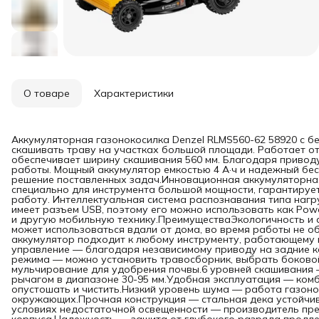
О товаре
Характеристики
Аккумуляторная газонокосилка Denzel RLMS560-62 58920 с б
скашивать траву на участках большой площади. Работает от 
обеспечивает ширину скашивания 560 мм. Благодаря приводу
работы. Мощный аккумулятор емкостью 4 А·ч и надежный бе
решение поставленных задач.Инновационная аккумуляторна
специально для инструмента большой мощности, гарантируе
работу. Интеллектуальная система распознавания типа нагр
имеет разъем USB, поэтому его можно использовать как Pow
и другую мобильную технику.ПреимуществаЭкологичность и 
может использоваться вдали от дома, во время работы не 
аккумулятор подходит к любому инструменту, работающему н
управление — благодаря независимому приводу на задние ко
режима — можно установить травосборник, выбрать боковой
мульчирование для удобрения почвы.6 уровней скашивания 
рычагом в диапазоне 30-95 мм.Удобная эксплуатация — ком
опустошать и чистить.Низкий уровень шума — работа газоно
окружающих.Прочная конструкция — стальная дека устойчи
условиях недостаточной освещенности — производитель пре