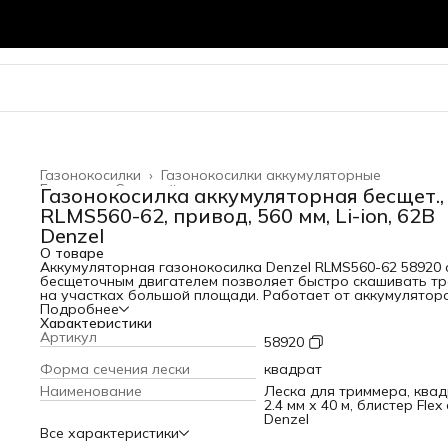
Газонокосилки
›
Газонокосилки аккумуляторные
Главная
›
Садовый инвентарь
›
Газонокосилка аккумуляторная бесщет.,
RLMS560-62, привод, 560 мм, Li-ion, 62В
Denzel
О товаре
Аккумуляторная газонокосилка Denzel RLMS560-62 58920 
бесщеточным двигателем позволяет быстро скашивать т
на участках большой площади. Работает от аккумулятора
Ion с рабочим напряжением 62 В и обеспечивает ширину
Подробнее
скашивания 560 мм. Благодаря приводу на колеса косилку
Характеристики
нужно толкать во время работы. Мощный аккумулятор
Артикул
58920
емкостью 4 А·ч и надежный бесщеточный двигатель
обеспечивают эффективное решение поставленных
Форма сечения лески
квадрат
задач.Инновационная аккумуляторная платформа Denzel 
Наименование
Леска для триммера, ква
Power 62V разработана специально для инструмента
2.4 мм х 40 м, блистер Flex
большой мощности, гарантирует высокую
Denzel
производительность и продолжительную работу.
Все характеристики
Интеллектуальная система распознавания типа нагрузки