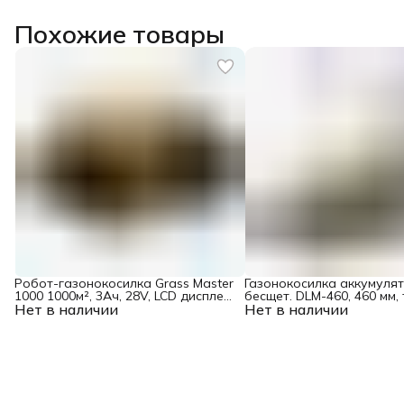
Похожие товары
Робот-газонокосилка Grass Master
Газонокосилка аккумуля
1000 1000м², 3Ач, 28V, LCD дисплей,
бесщет. DLM-460, 460 мм,
Нет в наличии
Wi-Fi Denzel
Нет в наличии
65 л., Li-Ion, 40 В Denzel