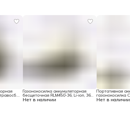
торная
Газонокосилка аккумуляторная
Портативная ак
 травосб.
бесщеточная RLM450-36, Li-ion, 36
газонокосилка CL
Нет в наличии
В, 4 Ач, 450 мм, травосборник 40 л
Нет в наличии
220 мм // Denzel
Denzel