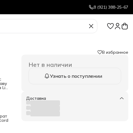
8 (921) 388-25-67
В избранное
Нет в наличии
Узнать о поступлении
с
раву
 Li-
 не
Доставка
High
драт
 cord