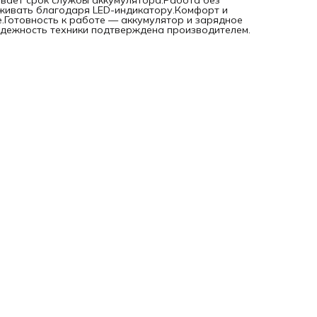
вает срок службы аккумулятора.Работа без
живать благодаря LED-индикатору.Комфорт и
.Готовность к работе — аккумулятор и зарядное
надежность техники подтверждена производителем.