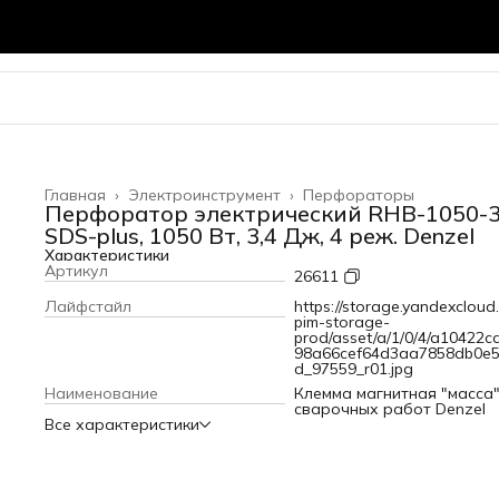
Главная
›
Электроинструмент
›
Перфораторы
Перфоратор электрический RHB-1050-3
SDS-plus, 1050 Вт, 3,4 Дж, 4 реж. Denzel
Характеристики
Артикул
26611
Лайфстайл
https://storage.yandexcloud.
pim-storage-
prod/asset/a/1/0/4/a10422c
98a66cef64d3aa7858db0e5
d_97559_r01.jpg
Наименование
Клемма магнитная "масса"
сварочных работ Denzel
Все характеристики