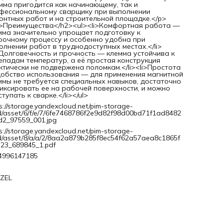
мма пригодится как начинающему, так и
фессиональному сварщику при выполнении
онтных работ и на строительной площадке.</p>
>Преимущества</h2><ul><li>Комфортная работа —
мма значительно упрощает подготовку к
рочному процессу и особенно удобна при
олнении работ в труднодоступных местах.</li>
>Долговечность и прочность — клемма устойчива к
епадам температур, а её простая конструкция
ктически не подвержена поломкам.</li><li>Простота
добство использования — для применения магнитной
ммы не требуется специальных навыков, достаточно
иксировать ее на рабочей поверхности, и можно
тупать к сварке.</li></ul>
s://storage.yandexcloud.net/pim-storage-
d/asset/6/f/e/7/6fe7468786f2e9d82f98d00bd71f1ad8482
d2_97559_001.jpg
s://storage.yandexcloud.net/pim-storage-
d/asset/8/a/a/2/8aa2a879b285f8ec54f62a57aea8c1865f
e23_689845_1.pdf
4996147185
ZEL