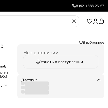
8 (921) 388-25-67
В избранное
0,
Нет в наличии
Узнать о поступлении
net/
d29f8
b0cf
Доставка
 для