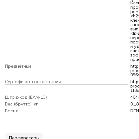
Кле
про
рем
<h2
кле
сва
вып
<li
пер
пра
и у
кле
заф
прис
Предметные
http
pro
056
Сертификат соответствия
http
pro
1f0
Штрихкод (EAN-13)
404
Вес (брутто), кг
0,18
Бренд
DEN
Перфораторы