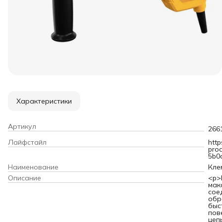
Характеристики
Артикул
266
Лайфстайл
http
pro
5b0
Наименование
Кле
Описание
<p>
мак
сое
обр
быс
пов
цеп