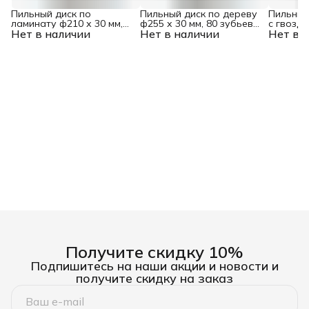
Пильный диск по
Пильный диск по дереву
Пильный
ламинату ф210 х 30 мм,
ф255 х 30 мм, 80 зубьев
с гвоздя
Нет в наличии
64 зубьев Denzel
Нет в наличии
Denzel
Нет в 
40 зубов
Получите скидку 10%
Подпишитесь на наши акции и новости и
получите скидку на заказ