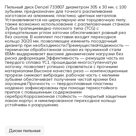
Пильный диск Denzel 733807 диаметром 305 x 30 мм, с 100
зубьями, предназначен для точного распиливания
заготовок из алюминия, пластика, цветных металлов.
Устанавливается на циркулярную или торцовочную пилу,
также возможно использование с распиловочным станком.
Зубья трапециевидно-плоского типа (TCG) с
отрицательным углом заточки обеспечивают ровный рез
без сколов. В комплект поставки входит переходное
кольцо 30/20 мм, позволяющее изменить посадочный
диаметр при необходимости.ПреимуществаНадежность —
термически обработанная основа из пружинной стали
65Mn выдерживает высокие динамические нагрузки без
риска деформации.Эффективность — режущая часть из
твердого сплава YC1, прошедшая многоступенчатую
заточку, позволяет успешно справляться с прочными
материалами.Высокое качество реза — компенсационные
прорези снижают вибрации, рабочая часть с мелкими
зубьями обеспечивает получение чистой кромки без
заусенцев.Прочность — твердосплавные пластины
надежно зафиксированы при помощи термостойкого
припоя с повышенным содержанием
серебра.Коррозионная стойкость — покрытый защитным
лаком корпус и никелированное переходное кольцо
устойчивы к разрушению.
Диски пильные