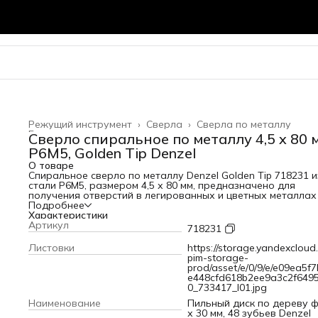
Режущий инструмент
›
Сверла
›
Сверла по металлу
Главная
›
Сверло спиральное по металлу 4,5 x 80 
Р6М5, Golden Tip Denzel
О товаре
Спиральное сверло по металлу Denzel Golden Tip 718231 и
стали P6M5, размером 4,5 х 80 мм, предназначено для
получения отверстий в легированных и цветных металла
меди, алюминии, мягкой бронзе, титане, латуни. Оснастка
Подробнее
позволяет эффективно справляться с поставленными
Характеристики
задачами благодаря оптимальному углу заточки 135°. Кл
Артикул
718231
точности A гарантирует высокое качество полученных
отверстий. Сверло используется для проведения монтажн
Листовки
https://storage.yandexcloud.
сборочных работ.ПреимуществаУстойчивость к перегреву
pim-storage-
динамическим нагрузкам — сверло изготовлено из
prod/asset/e/0/9/e/e09ea5f
высококачественной быстрорежущей стали твердостью 6
e448cfd618b2ee9a3c2f649
HRC.Легкое засверливание — подточенная поперечная
0_733417_l01.jpg
кромка повышает устойчивость сверла к нагрузкам и
Наименование
Пильный диск по дереву 
позволяет начинать работу без предварительной размет
х 30 мм, 48 зубьев Denzel
поверхности (накернивания).Быстрая и аккуратная рабо