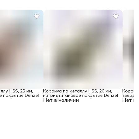
ллу HSS, 25 мм,
Коронка по металлу HSS, 20 мм,
Коронк
е покрытие Denzel
нитридтитановое покрытие Denzel
твердос
Нет в наличии
Нет в 