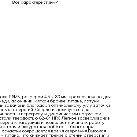
Все характеристики
благодаря вышлифованному профилю и точному соблюд
геометрии оснастки сокращается время сверления.Высок
производительность — поверхность сверла покрыта
нитридом титана, что снижает трение о стенки отверстия 
уменьшает нагрев, а также улучшает отвод
стружки.Износостойкость — рабочие кромки долго сохра
режущие свойства.Универсальность — цилиндрический
хвостовик совместим со всеми типами патронов.
тали P6M5, размером 4,5 х 80 мм, предназначено для
ди, алюминии, мягкой бронзе, титане, латуни.
ми задачами благодаря оптимальному углу заточки
енных отверстий. Сверло используется для
ивость к перегреву и динамическим нагрузкам —
стали твердостью 62-64 HRC.Легкое засверливание
верла к нагрузкам и позволяет начинать работу
.Быстрая и аккуратная работа — благодаря
оснастки сокращается время сверления.Высокая
 титана, что снижает трение о стенки отверстия и