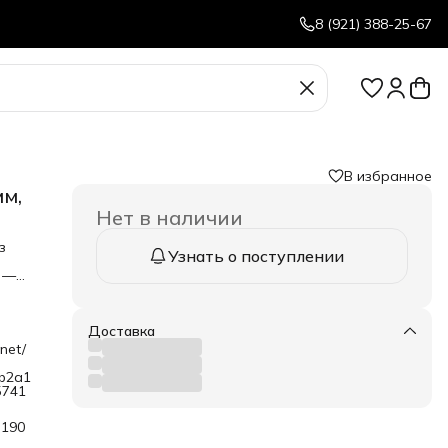
8 (921) 388-25-67
В избранное
мм,
Нет в наличии
з
Узнать о поступлении
х —
асс
Доставка
о-
net/
 и
7b2a1
2-64
5741
ф190
ки
та —