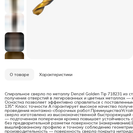
О товаре
Характеристики
Спиральное сверло по металлу Denzel Golden Tip 718231 из с
получения отверстий в легированных и цветных металлах — ме
Оснастка позволяет эффективно справляться с поставленны
135°. Класс точности A гарантирует высокое качество получ
проведения монтажно-сборочных работ.ПреимуществаУстойч
сверло изготовлено из высококачественной быстрорежущей 
— подточенная поперечная кромка повышает устойчивость с
без предварительной разметки поверхности (накернивания)
вышлифованному профилю и точному соблюдению геометрии 
производительность — поверхность сверла покрыта нитридом