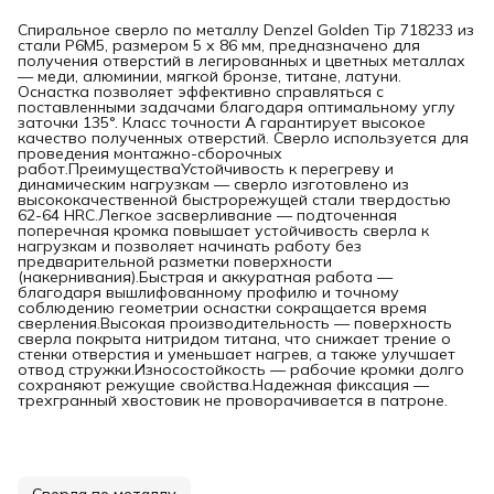
Спиральное сверло по металлу Denzel Golden Tip 718233 из
стали P6M5, размером 5 х 86 мм, предназначено для
получения отверстий в легированных и цветных металлах
— меди, алюминии, мягкой бронзе, титане, латуни.
Оснастка позволяет эффективно справляться с
поставленными задачами благодаря оптимальному углу
заточки 135°. Класс точности A гарантирует высокое
качество полученных отверстий. Сверло используется для
проведения монтажно-сборочных
работ.ПреимуществаУстойчивость к перегреву и
динамическим нагрузкам — сверло изготовлено из
высококачественной быстрорежущей стали твердостью
62-64 HRC.Легкое засверливание — подточенная
поперечная кромка повышает устойчивость сверла к
нагрузкам и позволяет начинать работу без
предварительной разметки поверхности
(накернивания).Быстрая и аккуратная работа —
благодаря вышлифованному профилю и точному
соблюдению геометрии оснастки сокращается время
сверления.Высокая производительность — поверхность
сверла покрыта нитридом титана, что снижает трение о
стенки отверстия и уменьшает нагрев, а также улучшает
отвод стружки.Износостойкость — рабочие кромки долго
сохраняют режущие свойства.Надежная фиксация —
трехгранный хвостовик не проворачивается в патроне.
Сверла по металлу