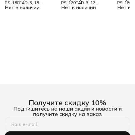
PS-180EAD-3, 18
PS-120EAD-3, 12
PS-180EA
Нет в наличии
кВт,230/400 В, 65л,
Нет в наличии
кВт,230/400 В, 40л,
Нет в 
65л, раз
разъём
разъём
Denzel
ATS,перекл.режима,эл.старт
ATS,перекл.режима,эл.старт
Denzel
Denzel
Получите скидку 10%
Подпишитесь на наши акции и новости и
получите скидку на заказ