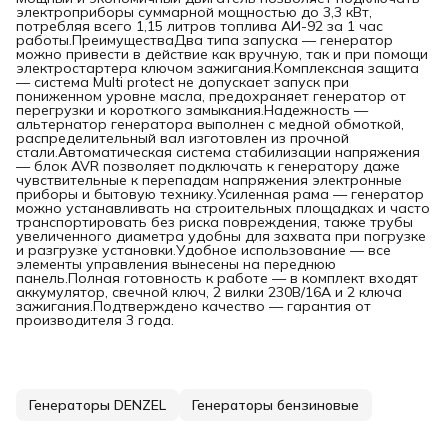
электроприборы суммарной мощностью до 3,3 кВт,
потребляя всего 1,15 литров топлива АИ-92 за 1 час
работы.ПреимуществаДва типа запуска — генератор
можно привести в действие как вручную, так и при помощи
электростартера ключом зажигания.Комплексная защита
— система Multi protect не допускает запуск при
пониженном уровне масла, предохраняет генератор от
перегрузки и короткого замыкания.Надежность —
альтернатор генератора выполнен с медной обмоткой,
распределительный вал изготовлен из прочной
стали.Автоматическая система стабилизации напряжения
— блок AVR позволяет подключать к генератору даже
чувствительные к перепадам напряжения электронные
приборы и бытовую технику.Усиленная рама — генератор
можно устанавливать на строительных площадках и часто
транспортировать без риска повреждения, также трубы
увеличенного диаметра удобны для захвата при погрузке
и разгрузке установки.Удобное использование — все
элементы управления вынесены на переднюю
панель.Полная готовность к работе — в комплект входят
аккумулятор, свечной ключ, 2 вилки 230В/16А и 2 ключа
зажигания.Подтверждено качество — гарантия от
производителя 3 года.
Генераторы DENZEL
Генераторы бензиновые