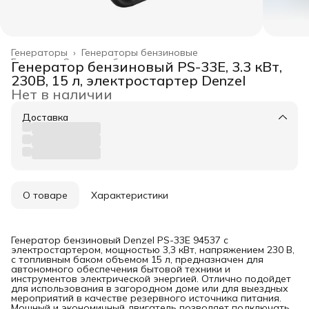
Генераторы
›
Генераторы бензиновые
Главная
›
Силовое оборудование
›
Генератор бензиновый PS-33E, 3.3 кВт,
230В, 15 л, электростартер Denzel
Нет в наличии
Доставка
О товаре
Характеристики
Генератор бензиновый Denzel PS-33E 94537 с
электростартером, мощностью 3,3 кВт, напряжением 230 В,
с топливным баком объемом 15 л, предназначен для
автономного обеспечения бытовой техники и
инструментов электрической энергией. Отлично подойдет
для использования в загородном доме или для выездных
мероприятий в качестве резервного источника питания.
Мощный и экономичный двигатель позволяет подключать