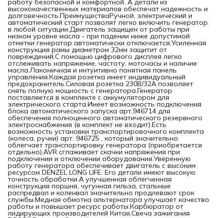
работу безопасной и комфортной. А детали из
высококачественных материалов обеспечат надежность и
долговечность.ПреимуществаРучной, электрический и
автоматический старт позволят легко включить генератор
в любой ситуации.Двигатель защищен от работы при
низком уровне масла - при падении ниже допустимой
отметки генератор автоматически отключается.Усиленная
конструкция рамы диаметром 32мм защитит от
повреждений.С помощью цифрового дисплея легко
отслеживать напряжение, частоту, моточасы и наличие
масла.Лаконичная и интуитивно понятная панель
управления.Каждая розетка имеет индивидуальный
предохранитель.Силовая розетка 230В/32А позволяет
снять полную мощность с генератора.Генератор
поставляется в комплекте с аккумулятором для
электрического старта.Имеет возможность подключения
блока автоматического запуска арт.946714 для
обеспечения полноценного автоматического резервного
электроснабжения (в комплект не входит).Есть
возможность установки транспортировочного комплекта
(колеса, ручки) арт. 946725 , который значительно
облегчает транспортировку генератора (приобретается
отдельно).AVR сглаживает скачки напряжения при
подключении и отключении оборудования.Уверенную
работу генератора обеспечивает двигатель с высоким
ресурсом DENZEL LONG LIFE. Его детали имеют высокую
точность обработки.А улучшенная облегченная
конструкция поршня, чугунная гильза, стальные
распредвал и коленвал значительно продлевают срок
службы.Медная обмотка альтернатора улучшает качество
работы и повышает ресурс работы.Карбюратор от
лидирующих производителей Китая.Свеча зажигания