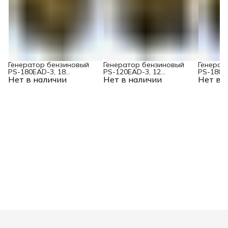
Генератор бензиновый
Генератор бензиновый
Генерат
PS-180EAD-3, 18
PS-120EAD-3, 12
PS-180EA
Нет в наличии
кВт,230/400 В, 65л,
Нет в наличии
кВт,230/400 В, 40л,
Нет в 
65л, раз
разъём
разъём
Denzel
ATS,перекл.режима,эл.старт
ATS,перекл.режима,эл.старт
Denzel
Denzel