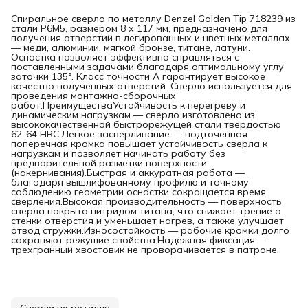
Спиральное сверло по металлу Denzel Golden Tip 718239 из
стали P6M5, размером 8 х 117 мм, предназначено для
получения отверстий в легированных и цветных металлах
— меди, алюминии, мягкой бронзе, титане, латуни.
Оснастка позволяет эффективно справляться с
поставленными задачами благодаря оптимальному углу
заточки 135°. Класс точности A гарантирует высокое
качество полученных отверстий. Сверло используется для
проведения монтажно-сборочных
работ.ПреимуществаУстойчивость к перегреву и
динамическим нагрузкам — сверло изготовлено из
высококачественной быстрорежущей стали твердостью
62-64 HRC.Легкое засверливание — подточенная
поперечная кромка повышает устойчивость сверла к
нагрузкам и позволяет начинать работу без
предварительной разметки поверхности
(накернивания).Быстрая и аккуратная работа —
благодаря вышлифованному профилю и точному
соблюдению геометрии оснастки сокращается время
сверления.Высокая производительность — поверхность
сверла покрыта нитридом титана, что снижает трение о
стенки отверстия и уменьшает нагрев, а также улучшает
отвод стружки.Износостойкость — рабочие кромки долго
сохраняют режущие свойства.Надежная фиксация —
трехгранный хвостовик не проворачивается в патроне.
Сверла по металлу