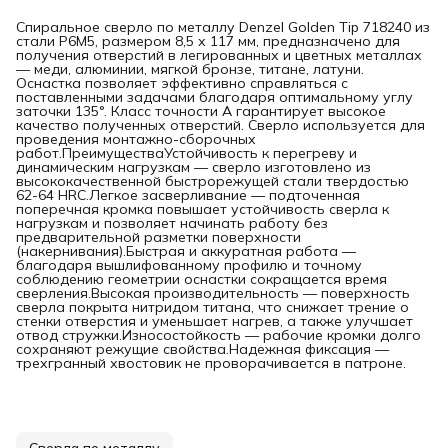
Спиральное сверло по металлу Denzel Golden Tip 718240 из
стали P6M5, размером 8,5 х 117 мм, предназначено для
получения отверстий в легированных и цветных металлах
— меди, алюминии, мягкой бронзе, титане, латуни.
Оснастка позволяет эффективно справляться с
поставленными задачами благодаря оптимальному углу
заточки 135°. Класс точности A гарантирует высокое
качество полученных отверстий. Сверло используется для
проведения монтажно-сборочных
работ.ПреимуществаУстойчивость к перегреву и
динамическим нагрузкам — сверло изготовлено из
высококачественной быстрорежущей стали твердостью
62-64 HRC.Легкое засверливание — подточенная
поперечная кромка повышает устойчивость сверла к
нагрузкам и позволяет начинать работу без
предварительной разметки поверхности
(накернивания).Быстрая и аккуратная работа —
благодаря вышлифованному профилю и точному
соблюдению геометрии оснастки сокращается время
сверления.Высокая производительность — поверхность
сверла покрыта нитридом титана, что снижает трение о
стенки отверстия и уменьшает нагрев, а также улучшает
отвод стружки.Износостойкость — рабочие кромки долго
сохраняют режущие свойства.Надежная фиксация —
трехгранный хвостовик не проворачивается в патроне.
Сверла по металлу