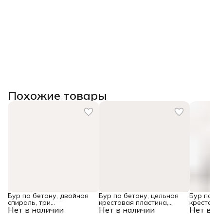
Похожие товары
Бур по бетону, двойная
Бур по бетону, цельная
Бур по 
спираль, три
крестовая пластина,
крестов
Нет в наличии
пылеотводящие кромки,
Нет в наличии
12x315 мм, SDS PLUS
Нет в 
10x165 
10 x 600 мм DENZEL
Denzel
Denzel