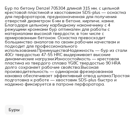
Бур по бетону Denzel 705304 длиной 315 мм, с цельной
крестовой пластиной и хвостовиком SDS-plus — оснастка
для перфораторов, предназначенная для получения
отверстий диаметром 6 мм в бетоне, кирпиче, камне.
Благодаря цельному карбидному наконечнику с 4
режущими кромками бур оптимален для работы с
материалами высокой твердости, в том числе с
армированным бетоном. Оснастка превосходит
большинство аналогов по своим рабочим качествам и
подходит для профессионального
использования.ПреимуществаНадежность — бур из стали
40Cr твердостью 47-55 HRC выдерживает высокие
динамические нагрузки.Износостойкость — крестовая
пластина из твердого сплава YG8C твердостью 90 HRA
долго сохраняет рабочие свойства.Высокая
производительность — одинарная фрезерованная
канавка обеспечивает эффективный отвод шлама.Простая
подготовка к работе — хвостовик SDS-plus быстро и
надежно фиксируется в патроне перфоратора.
Буры