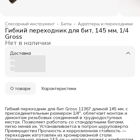
Слесарный инструмент
›
Биты
›
Адаптеры и переходники
Главная
›
Гибкий переходник для бит, 145 мм, 1/4
Gross
Нет в наличии
Доставка
О товаре
Характеристики
Гибкий переходник для бит Gross 11367 длиной 145 мм, с
присоединительным размером 1/4″, облегчает монтаж и
демонтаж резьбовых соединений в труднодоступных
местах. Позволяет работать со стандартными битами,
легко меняя их. Устанавливается в патрон шуруповерта.
Преимущества Прочность и коррозионная стойкость —
переходник изготовлен из хромированной стали.
Оптимальная длина 14,5 см — мастер сможет с комфортом