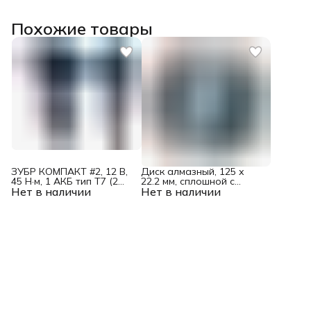
Похожие товары
ЗУБР КОМПАКТ #2, 12 В,
Диск алмазный, 125 х
45 Н·м, 1 АКБ тип Т7 (2
22.2 мм, сплошной c
Нет в наличии
А·ч), дрель-шуруповерт,
Нет в наличии
лазерной перфорацией,
BRUSHLESS, кейс,
мокрая резка Gross
Профессионал (DB-121-
21)