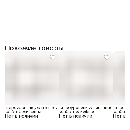
Похожие товары
Гидроуровень,удлиненная
Гидроуровень,удлиненная
Гидроур
колба, рельефная
колба, рельефная
колба, 
Нет в наличии
градуировка, 25м Matrix
Нет в наличии
градуировка, 20м Matrix
Нет в 
градуиро