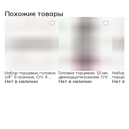
Похожие товары
Набор торцевых головок
Головка торцевая, 10 мм,
Набор у
1/4", 6 гранные, CrV, 4-
двенадцатигранная, CrV,
торцевых
Нет в наличии
13мм, 10 штук Matrix
Нет в наличии
под квадрат 1/2,
Нет в 
Spline, C
хромированная Matrix
штук Mat