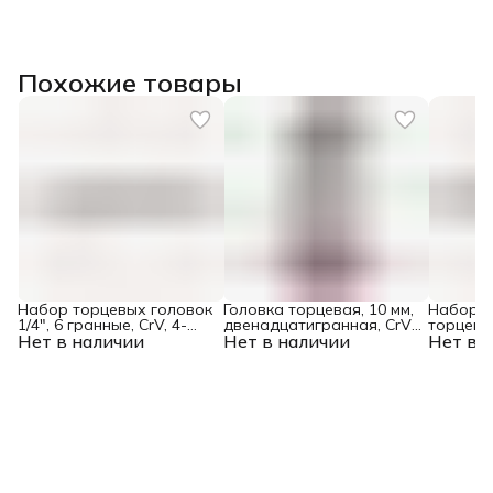
Похожие товары
Набор торцевых головок
Головка торцевая, 10 мм,
Набор у
1/4", 6 гранные, CrV, 4-
двенадцатигранная, CrV,
торцевых
Нет в наличии
13мм, 10 штук Matrix
Нет в наличии
под квадрат 1/2,
Нет в 
Spline, C
хромированная Matrix
штук Mat