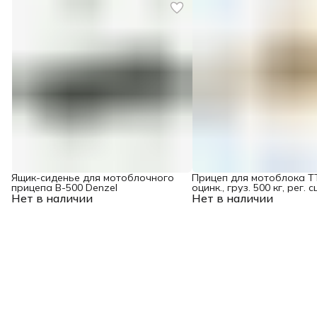
Ящик-сиденье для мотоблочного
Прицеп для мотоблока TT
прицепа B-500 Denzel
оцинк., груз. 500 кг, рег. с
Нет в наличии
Нет в наличии
колеса 4.00-10, в упаковк