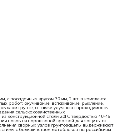
российском рынке.
, с посадочным кругом 30 мм, 2 шт. в комплекте,
ых работ: окучивание, вспахивание, рыхление.
 рыхлом грунте, а также улучшают проходимость.
едения сельскохозяйственных
из конструкционной стали 20ГС твердостью 40-45
лия покрыты порошковой краской для защиты от
олнения сварных узлов грунтозацепы выдерживают
естимы с большинством мотоблоков на российском