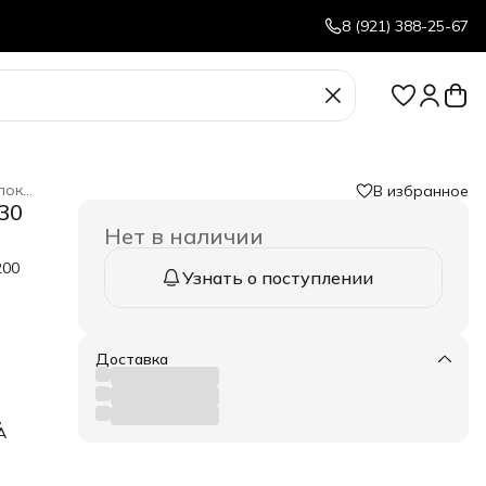
8 (921) 388-25-67
Навесное оборудование для мотокультиваторов и мотоблоков
В избранное
и
›
30
Нет в наличии
200
Узнать о поступлении
 на
ия
Доставка
С
нная
,
A
й
ть —