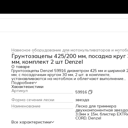
Силовое оборудование
›
Мотокультиваторы и мотоблок
Грунтозацепы 425/200 мм, посадка круг 
Главная
›
мм, комплект 2 шт Denzel
О товаре
Грунтозацепы Denzel 59916 диаметром 425 мм и шириной 
мм, с посадочным кругом 30 мм, 2 шт. в комплекте,
устанавливаются на мотоблок и облегчают выполнение
тяжелых работ: окучивание, вспахивание, рыхление.
Подробнее
Обеспечивают хорошее сцепление с почвой, устойчивость
Характеристики
рыхлом грунте, а также улучшают проходимость. Изделия
Артикул
59916
используются для ухода за дачным участком и проведен
сельскохозяйственных работ.ПреимуществаПрочность —
Форма сечения лески
звезда
грунтозацепы изготовлены из конструкционной стали 20Г
Наименование
Леска для триммера
твердостью 40-45 HRC и увеличенной толщины.Коррозио
двухкомпонентная звезда
стойкость — изделия покрыты порошковой краской для
3,0мм х 15м, блистер EXTR
защиты от разрушения.Надежность — благодаря высоко
CORD, Denzel
точности исполнения сварных узлов грунтозацепы
Все характеристики
выдерживают интенсивную эксплуатацию.Универсальнос
изделия совместимы с большинством мотоблоков на