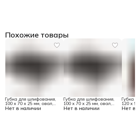
Похожие товары
Губка для шлифования,
Губка для шлифования,
Губка д
100 х 70 х 25 мм, овал,
100 х 70 х 25 мм, овал,
120 х 90
Нет в наличии
твердая, P 100 Matrix
Нет в наличии
твердая, P 80 Matrix
Нет в 
трапеция
Matrix