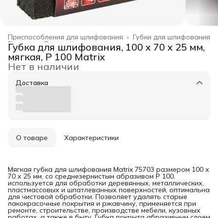
Приспособления для шлифования
›
Губки для шлифования
Главная
›
Режущий инструмент
›
Губка для шлифования, 100 х 70 х 25 мм,
мягкая, P 100 Matrix
Нет в наличии
Доставка
О товаре
Характеристики
Мягкая губка для шлифования Matrix 75703 размером 100 х
70 х 25 мм, со среднезернистым абразивом P 100,
используется для обработки деревянных, металлических,
пластмассовых и шпатлеванных поверхностей, оптимальна
для чистовой обработки. Позволяет удалять старые
лакокрасочные покрытия и ржавчину, применяется при
ремонте, строительстве, производстве мебели, кузовных
работах, а также в быту. Губка покрыта абразивным слоем