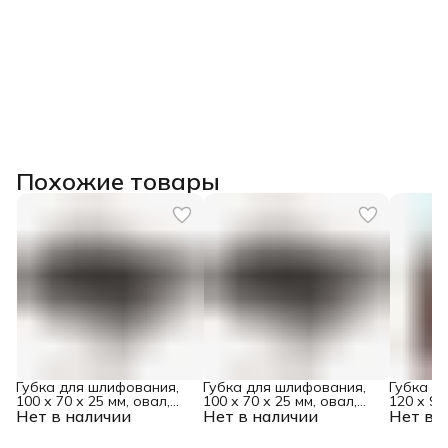
Похожие товары
Губка для шлифования,
Губка для шлифования,
Губка д
100 х 70 х 25 мм, овал,
100 х 70 х 25 мм, овал,
120 х 90
Нет в наличии
твердая, P 100 Matrix
Нет в наличии
твердая, P 80 Matrix
Нет в 
трапеция
Matrix