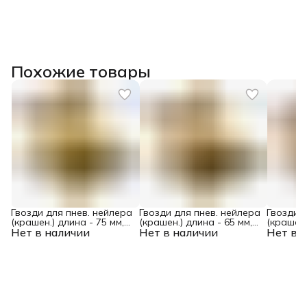
Похожие товары
Гвозди для пнев. нейлера
Гвозди для пнев. нейлера
Гвозди д
(крашен.) длина - 75 мм,
(крашен.) длина - 65 мм,
(крашен.
Нет в наличии
диам. - 3,05 мм, 2000 шт.
Нет в наличии
диам. - 2,9 мм, 2000 шт.
Нет в 
диам. - 2
Denzel
Denzel
Denzel