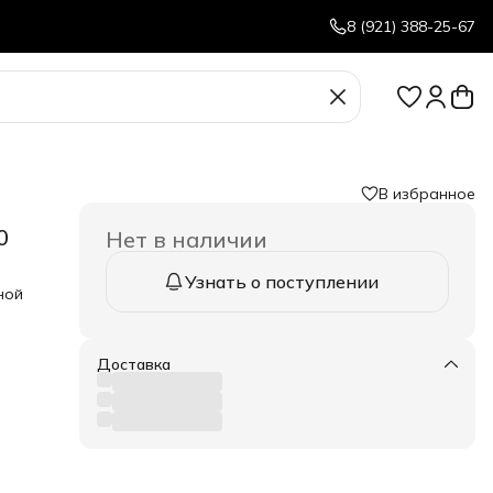
8 (921) 388-25-67
В избранное
0
Нет в наличии
Узнать о поступлении
иной
вают
Доставка
ели,
а
 с
ое
ия