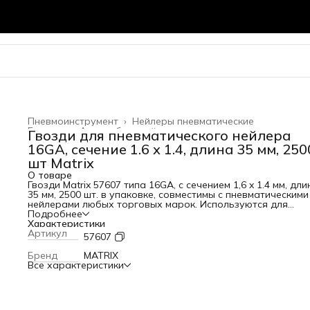
Пневмоинструмент
›
Нейлеры пневматические
Главная
›
Автомобильный инструмент
›
Гвозди для пневматического нейлера
16GA, сечение 1.6 х 1.4, длина 35 мм, 250
шт Matrix
О товаре
Гвозди Matrix 57607 типа 16GA, с сечением 1,6 x 1.4 мм, дл
35 мм, 2500 шт. в упаковке, совместимы с пневматическими
нейлерами любых торговых марок. Используются для
проведения монтажных и строительных работ. Обеспечи
Подробнее
надежную фиксацию материалов на деревянных и
Характеристики
металлических поверхностях, оптимальны для сборки меб
Артикул
57607
скрепления различных листовых заготовок. Преимуществ
Эффективность — декоративный вид гвоздей в сочетании
Бренд
MATRIX
высокой прочностью обеспечивает успешное решение
Все характеристики
широкого спектра задач. Долговечность — гальваническ
покрытие защищает от коррозии и негативного воздейств
окружающей среды. Удобная комплектация — 2500 шт.
достаточно для выполнения большого объема работ.