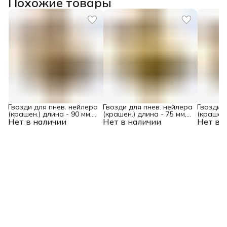
Похожие товары
Гвозди для пнев. нейлера
Гвозди для пнев. нейлера
Гвозди д
(крашен.) длина - 90 мм,
(крашен.) длина - 75 мм,
(крашен.
Нет в наличии
диам. - 3,05 мм, 2000 шт.
Нет в наличии
диам. - 3,05 мм, 2000 шт.
Нет в 
диам. - 2
Denzel
Denzel
Denzel