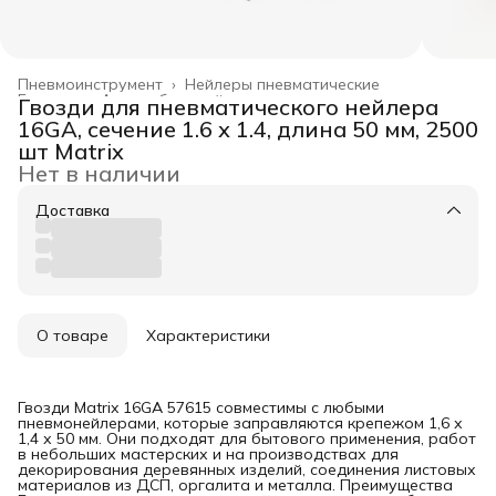
Пневмоинструмент
›
Нейлеры пневматические
Главная
›
Автомобильный инструмент
›
Гвозди для пневматического нейлера
16GA, сечение 1.6 х 1.4, длина 50 мм, 2500
шт Matrix
Нет в наличии
Доставка
О товаре
Характеристики
Гвозди Matrix 16GA 57615 совместимы с любыми
пневмонейлерами, которые заправляются крепежом 1,6 х
1,4 х 50 мм. Они подходят для бытового применения, работ
в небольших мастерских и на производствах для
декорирования деревянных изделий, соединения листовых
материалов из ДСП, оргалита и металла. Преимущества