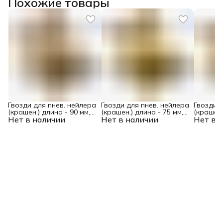
Похожие товары
Гвозди для пнев. нейлера
Гвозди для пнев. нейлера
Гвозди д
(крашен.) длина - 90 мм,
(крашен.) длина - 75 мм,
(крашен.
Нет в наличии
диам. - 3,05 мм, 2000 шт.
Нет в наличии
диам. - 3,05 мм, 2000 шт.
Нет в 
диам. - 2
Denzel
Denzel
Denzel