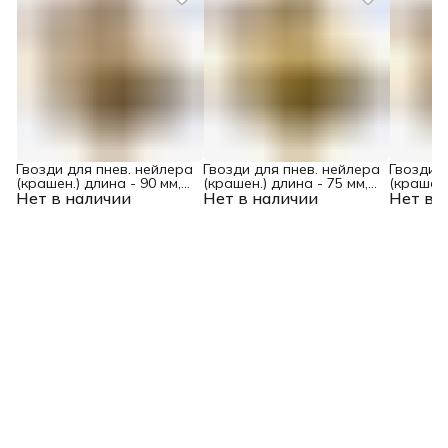
Гвозди для пнев. нейлера
Гвозди для пнев. нейлера
Гвозди д
(крашен.) длина - 90 мм,
(крашен.) длина - 75 мм,
(крашен.
Нет в наличии
диам. - 3,05 мм, 2000 шт.
Нет в наличии
диам. - 3,05 мм, 2000 шт.
Нет в 
диам. - 2
Denzel
Denzel
Denzel