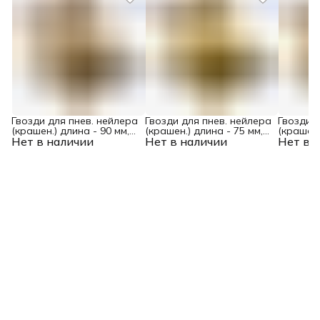
Гвозди для пнев. нейлера
Гвозди для пнев. нейлера
Гвозди д
(крашен.) длина - 90 мм,
(крашен.) длина - 75 мм,
(крашен.
Нет в наличии
диам. - 3,05 мм, 2000 шт.
Нет в наличии
диам. - 3,05 мм, 2000 шт.
Нет в 
диам. - 2
Denzel
Denzel
Denzel