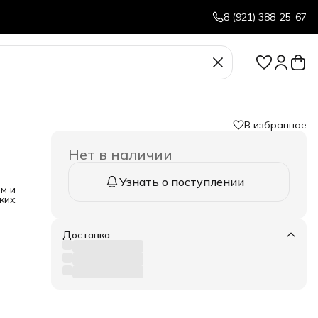
8 (921) 388-25-67
В избранное
Нет в наличии
Узнать о поступлении
м и
ких
 с
Доставка
ных
гда
жным.