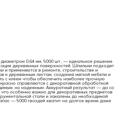
Аккуратный результат — да со шпильками нет риска
повредить лицевую сторону материала, что особенно ва
для декоративных предметов интерьера. Надежность —
гвозди выполнены из прочной инструментальной стали и
закалены до необходимой твердости, что минимизирует р
их искривления. Большой запас — 5000 гвоздей хватит на
долгое время даже при частом использовании.
 диаметром 0,64 мм, 5000 шт., — идеальное решение
ксация деревянных поверхностей. Шпильки подходят
и и применяются в ремонте, строительстве и
в к деревянным листам, создания мягкой мебели и
ть с клеем чтобы обеспечить наиболее прочную
екрасно справляются с декоративной обработкой
димым, но надежным. Аккуратный результат — да со
, что особенно важно для декоративных предметов
трументальной стали и закалены до необходимой
запас — 5000 гвоздей хватит на долгое время даже