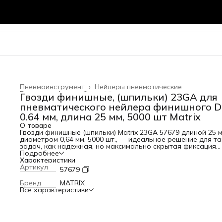
Пневмоинструмент
›
Нейлеры пневматические
Главная
›
Автомобильный инструмент
›
Гвозди финишные, (шпильки) 23GA для
пневматического нейлера финишного D
0.64 мм, длина 25 мм, 5000 шт Matrix
О товаре
Гвозди финишные (шпильки) Matrix 23GA 57679 длиной 25 м
диаметром 0,64 мм, 5000 шт., — идеальное решение для та
задач, как надежная, но максимально скрытая фиксация
деревянных поверхностей. Шпильки подходят для работы
Подробнее
пневматическим нейлером любой торговой марки и
Характеристики
применяются в ремонте, строительстве и монтаже. Они
Артикул
57679
подходят для скрепления различных материалов к
деревянным листам, создания мягкой мебели и декоратив
Бренд
MATRIX
предметов интерьера. Оснастку можно сочетать с клеем
Все характеристики
чтобы обеспечить наиболее прочную фиксацию.
Преимущества Незаметная фиксация — гвозди прекрасно
справляются с декоративной обработкой материалов, ко
важно, чтобы крепление оставалось невидимым, но наде