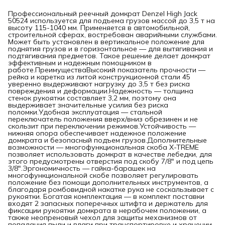
Профессиональный реечный домкрат Denzel High Jack
50524 используется для подъема грузов массой до 3,5 т на
высоту 115-1040 мм. Применяется в автомобильной,
строительной сферах, востребован аварийными службами.
Может быть установлен в вертикальное положение для
поднятия грузов и в горизонтальное — для вытягивания и
подтягивания предметов. Такое решение делает домкрат
эффективным и надежным помощником в
работе.ПреимуществаВысокий показатель прочности —
рейка и каретка из литой конструкционной стали 45
уверенно выдерживают нагрузку до 3,5 т без риска
повреждения и деформации.Надежность — толщина
стенок рукоятки составляет 3,2 мм, поэтому она
выдерживает значительные усилия без риска
поломки.Удобная эксплуатация — стальной
переключатель положения вверх/вниз обрезинен и не
скользит при переключении режимов.Устойчивость —
нижняя опора обеспечивает надежное положение
домкрата и безопасный подъем грузов.Дополнительные
возможности — многофункциональная скоба X-TREME
позволяет использовать домкрат в качестве лебедки, для
этого предусмотрены отверстия под скобу 7/8″ и под цепь
3/8″.Эргономичность — гайка-барашек на
многофункциональной скобе позволяет регулировать
положение без помощи дополнительных инструментов, а
благодаря ромбовидной накатке рука не соскальзывает с
рукоятки. Богатая комплектация — в комплект поставки
входят 2 запасных поперечных штифта и держатель для
фиксации рукоятки домкрата в нерабочем положении, а
также неопреновый чехол для защиты механизмов от
попадания пыли и влаги при транспортировке и хранении.