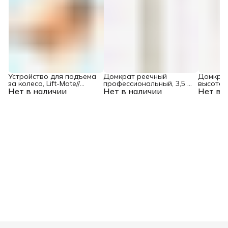
Устройство для подъема
Домкрат реечный
Домкрат 
за колесо, Lift-Mate//
профессиональный, 3,5 т,
высота 
Нет в наличии
Denzel
Нет в наличии
115-1340 мм, High Jack
Нет в 
1315 мм,
Denzel