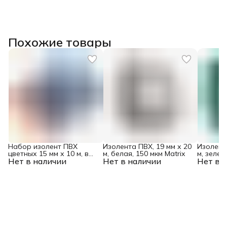
Похожие товары
Набор изолент ПВХ
Изолента ПВХ, 19 мм х 20
Изолента
цветных 15 мм х 10 м, в
м, белая, 150 мкм Matrix
м, зелен
Нет в наличии
упаковке 5 шт, 150 мкм
Нет в наличии
Нет в 
Matrix