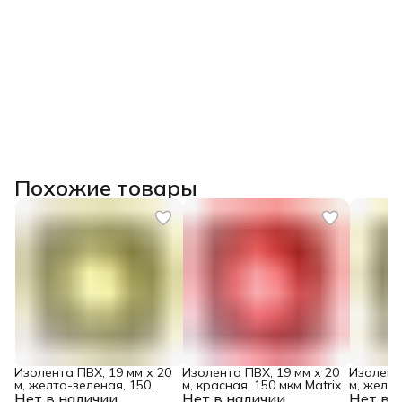
Похожие товары
Изолента ПВХ, 19 мм х 20
Изолента ПВХ, 19 мм х 20
Изолента
м, желто-зеленая, 150
м, красная, 150 мкм Matrix
м, желто
Нет в наличии
мкм Matrix
Нет в наличии
Нет в 
мкм Matr