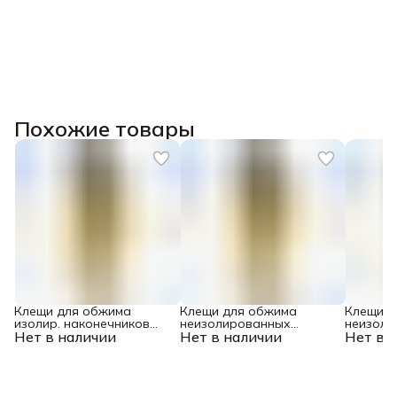
Похожие товары
Клещи для обжима
Клещи для обжима
Клещи д
изолир. наконечников
неизолированных
неизоли
Нет в наличии
НКИ и НВИ, разъемов
Нет в наличии
наконечников НК и НВ,
Нет в 
наконеч
РПИ, гильз ГСИ, 0,5 - 2,5
разъемов РП, 1,5 - 6 мм2
разъемов
мм2 Denzel
Denzel
мм2 Den