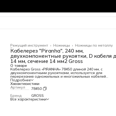
Режущий инструмент
›
Ножницы
›
Ножницы по металлу
Главная
›
Кабелерез "Piranha", 240 мм,
двухкомпонентные рукоятки, D кабеля 
14 мм, сечение 14 мм2 Gross
О товаре
Кабелерез Gross «PIRANHA» 78450 длиной 240 мм, с
двухкомпонентными рукоятками, используется для
перерезания одножильных и многожильных кабелей
диаметром до 14 мм и сечением до 14 кв. мм. Он пригодит
Подробнее
частным мастерам и профессионалам при выполнении
Характеристики
электромонтажных работ. Преимущества Рабочая часть
Артикул
78450
выполнена из хромомолибденовой стали и отличается
высокой прочностью. Режущие кромки закалены
Бренд
GROSS
индукционными токами до твердости 60-62 HRC, что
Все характеристики
увеличивает их рабочий ресурс. Двойной рычажный мех
позволяет добиться высокой силы сжатия и сэкономить д
20% усилий при перерезании как алюминиевых, так и мед
кабелей. Двухкомпонентные рукоятки с защитными упора