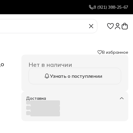
8 (921) 388-25-67
В избранное
до
Нет в наличии
Узнать о поступлении
ся
Доставка
анизм
о
ных
ми