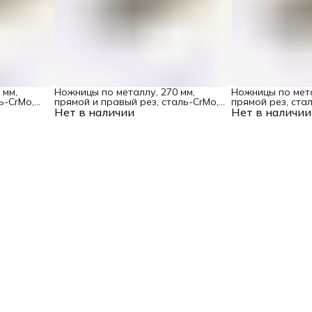
 мм,
Ножницы по металлу, 270 мм,
Ножницы по мета
ь-СrMo,
прямой и правый рез, сталь-СrMo,
прямой рез, ста
тки Denzel
Нет в наличии
трехкомпонентные рукоятки Denzel
Нет в наличии
трехкомпонентн