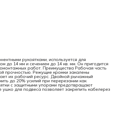
предотвращают соскальзывание ладони на металлически
части. Специальное ушко для подвеса позволяет закрепи
кабелерез на поясе или крючке.
онентными рукоятками, используется для
 до 14 мм и сечением до 14 кв. мм. Он пригодится
ромонтажных работ. Преимущества Рабочая часть
ой прочностью. Режущие кромки закалены
вает их рабочий ресурс. Двойной рычажный
мить до 20% усилий при перерезании как
оятки с защитными упорами предотвращают
е ушко для подвеса позволяет закрепить кабелерез