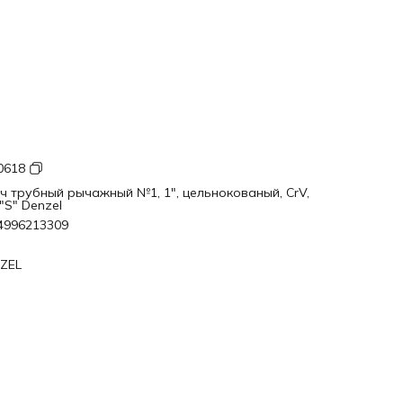
0618
ч трубный рычажный №1, 1", цельнокованый, CrV,
"S" Denzel
4996213309
ZEL