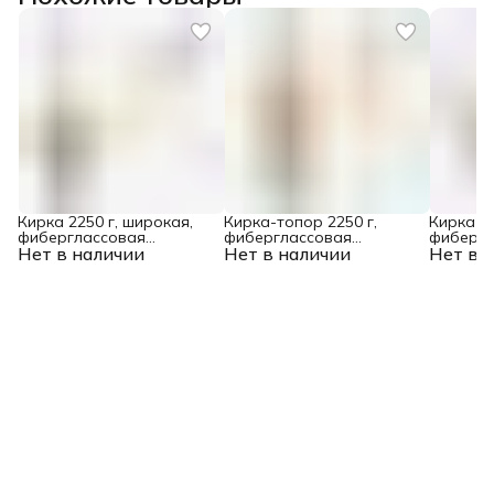
Кирка 2250 г, широкая,
Кирка-топор 2250 г,
Кирка 30
фиберглассовая
фиберглассовая
фибергл
Нет в наличии
обрезиненная рукоятка
Нет в наличии
обрезиненная рукоятка
Нет в 
обрезин
900 мм Denzel
900 мм Denzel
900 мм D