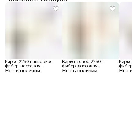
Кирка 2250 г, широкая,
Кирка-топор 2250 г,
Кирка 30
фиберглассовая
фиберглассовая
фибергл
Нет в наличии
обрезиненная рукоятка
Нет в наличии
обрезиненная рукоятка
Нет в 
обрезин
900 мм Denzel
900 мм Denzel
900 мм D