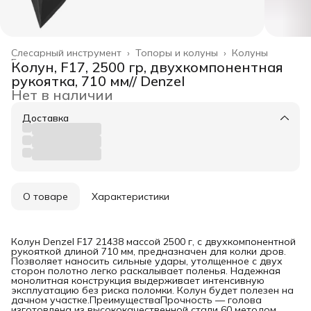
Слесарный инструмент
›
Топоры и колуны
›
Колуны
Главная
›
Колун, F17, 2500 гр, двухкомпонентная
рукоятка, 710 мм// Denzel
Нет в наличии
Доставка
О товаре
Характеристики
Колун Denzel F17 21438 массой 2500 г, с двухкомпонентной
рукояткой длиной 710 мм, предназначен для колки дров.
Позволяет наносить сильные удары, утолщенное с двух
сторон полотно легко раскалывает поленья. Надежная
монолитная конструкция выдерживает интенсивную
эксплуатацию без риска поломки. Колун будет полезен на
дачном участке.ПреимуществаПрочность — голова
изготовлена из высококачественной стали 60 методом