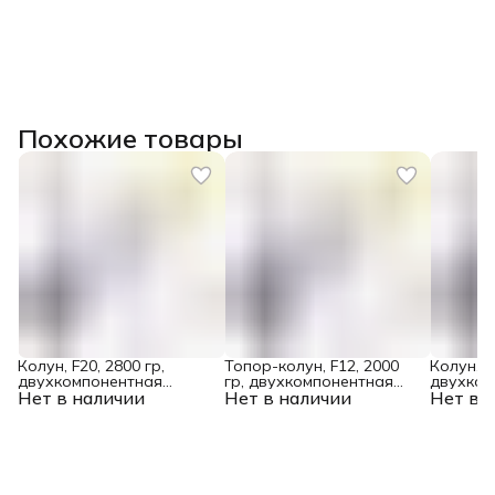
Похожие товары
Колун, F20, 2800 гр,
Топор-колун, F12, 2000
Колун, F
двухкомпонентная
гр, двухкомпонентная
двухком
Нет в наличии
рукоятка, 920 мм// Denzel
Нет в наличии
рукоятка, 710 мм// Denzel
Нет в 
рукоятка