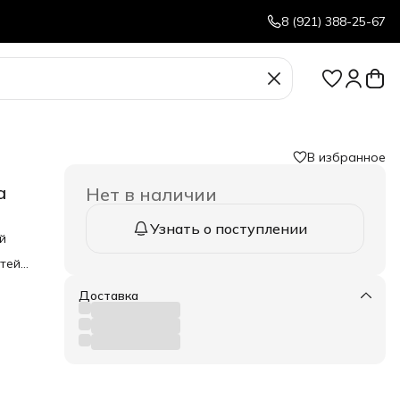
8 (921) 388-25-67
В избранное
а
Нет в наличии
Узнать о поступлении
й
стей
Доставка
о
дажу