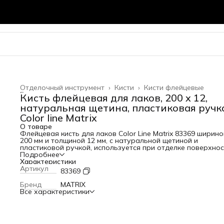
Отделочный инструмент
›
Кисти
›
Кисти флейцевые
Главная
›
Кисть флейцевая для лаков, 200 x 12,
натуральная щетина, пластиковая ручк
Color line Matrix
О товаре
Флейцевая кисть для лаков Color Line Matrix 83369 ширино
200 мм и толщиной 12 мм, с натуральной щетиной и
пластиковой ручкой, используется при отделке поверхно
лаковыми составами. Увеличенные размеры быстро
Подробнее
обрабатывать участки большой площади. Натуральная
Характеристики
светлая щетина расщеплена на концах, поэтому хорошо
Артикул
83369
поглощает и отдает ЛКМ. Преимущества Высокое качеств
лакировки — светлая щетина двойной выварки обладает
Бренд
MATRIX
способностью равномерно распределять краску по
Все характеристики
поверхности. Использование с лаками на основе
растворителей — натуральная щетина устойчива к
агрессивному воздействию. Надежность — благодаря
эпоксидной смоле уникальной рецептуры, клиньям и бан