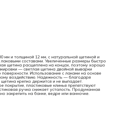
щетина крепко держится и не выпадает. Возможность
замачивания — бандаж имеет антикоррозионное покрыти
пластиковые клинья препятствуют деформации кисти.
Комфортная работа — эргономичная пластиковая ручка
снижает усталость. Продуманная форма рукоятки —
благодаря специальной выемке кисть можно закрепить н
банке, ведре или ванночке.
00 мм и толщиной 12 мм, с натуральной щетиной и
й лаковыми составами. Увеличенные размеры быстро
лая щетина расщеплена на концах, поэтому хорошо
акировки — светлая щетина двойной выварки
 поверхности. Использование с лаками на основе
ному воздействию. Надежность — благодаря
 щетина крепко держится и не выпадает.
е покрытие, пластиковые клинья препятствуют
тиковая ручка снижает усталость. Продуманная
о закрепить на банке, ведре или ванночке.