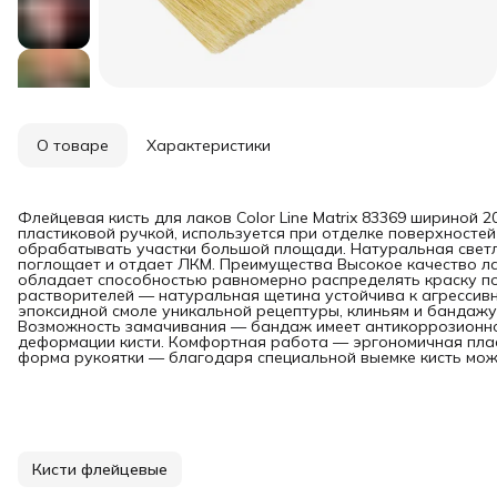
О товаре
Характеристики
Флейцевая кисть для лаков Color Line Matrix 83369 шириной 2
пластиковой ручкой, используется при отделке поверхносте
обрабатывать участки большой площади. Натуральная свет
поглощает и отдает ЛКМ. Преимущества Высокое качество л
обладает способностью равномерно распределять краску по
растворителей — натуральная щетина устойчива к агрессив
эпоксидной смоле уникальной рецептуры, клиньям и бандажу
Возможность замачивания — бандаж имеет антикоррозионно
деформации кисти. Комфортная работа — эргономичная плас
форма рукоятки — благодаря специальной выемке кисть можн
Кисти флейцевые