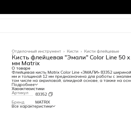
Отделочный инструмент
›
Кисти
›
Кисти флейцевые
Главная
›
Кисть флейцевая "Эмали" Color Line 50 х
мм Matrix
О товаре
Флейцевая кисть Matrix Color Line «ЭМАЛИ» 83352 шириной
мм и толщиной 12 мм предназначена для работы с эмалям
том числе на акриловой, алкидной основе, а также на осн
растворителя. Натуральная щетина устойчива к износу и
Подробнее
воздействию агрессивных жидкостей, а благодаря
Характеристики
расщепленным концам хорошо впитывает и отдает краску
Артикул
83352
Высокая плотность щетины позволяет получить качестве
покрытие. Преимущества Равномерное окрашивание —
Бренд
MATRIX
натуральная светлая щетина двойной выварки хорошо
Все характеристики
удерживает и распределяет краску. Долговечность — ще
надежно закреплена с помощью тщательно подобранной
эпоксидной смолы, клиньев и бандажа, пластиковые клинь
деформируются при мытье или замачивании. Защита от
разрушения — на бандаж нанесено антикоррозийное
покрытие. Эргономичность — форма рукоятки продумана