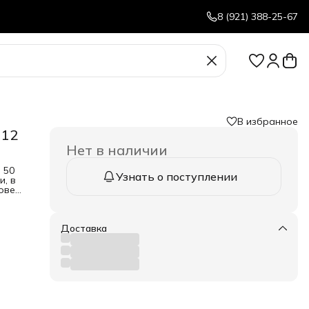
8 (921) 388-25-67
В избранное
 12
Нет в наличии
 50
Узнать о поступлении
и, в
ове
.
нное
Доставка
тина
я не