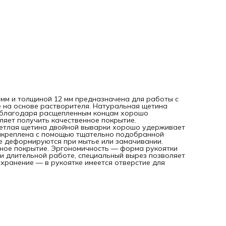
таким образом, чтобы мастер не уставал даже при
длительной работе, специальный вырез позволяет
зафиксировать кисть на малярном ведре или банке. Удоб
хранение — в рукоятке имеется отверстие для подвешив
кисти на крючок или гвоздь.
0 мм и толщиной 12 мм предназначена для работы с
же на основе растворителя. Натуральная щетина
 а благодаря расщепленным концам хорошо
ляет получить качественное покрытие.
етлая щетина двойной выварки хорошо удерживает
закреплена с помощью тщательно подобранной
не деформируются при мытье или замачивании.
ное покрытие. Эргономичность — форма рукоятки
и длительной работе, специальный вырез позволяет
 хранение — в рукоятке имеется отверстие для