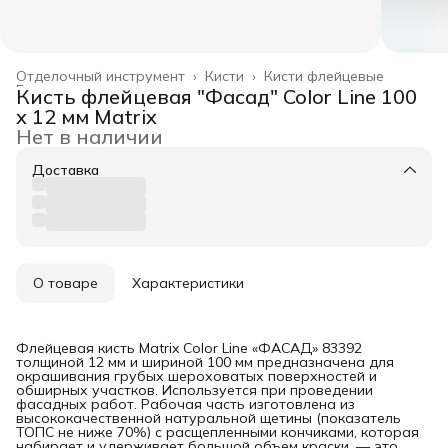
Отделочный инструмент
›
Кисти
›
Кисти флейцевые
Главная
›
Кисть флейцевая "Фасад" Color Line 100
х 12 мм Matrix
Нет в наличии
Доставка
О товаре
Характеристики
Флейцевая кисть Matrix Color Line «ФАСАД» 83392
толщиной 12 мм и шириной 100 мм предназначена для
окрашивания грубых шероховатых поверхностей и
обширных участков. Используется при проведении
фасадных работ. Рабочая часть изготовлена из
высококачественной натуральной щетины (показатель
ТОПС не ниже 70%) с расщепленными кончиками, которая
набирает и удерживает большой объем краски, — это