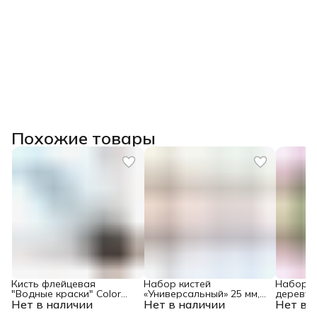
Похожие товары
Кисть флейцевая
Набор кистей
Набор к
"Водные краски" Color
«Универсальный» 25 мм,
дереву» 
Нет в наличии
Line 50 x 12 мм Matrix
Нет в наличии
35 мм, 50 мм Color Line
Нет в 
мм Color 
Matrix