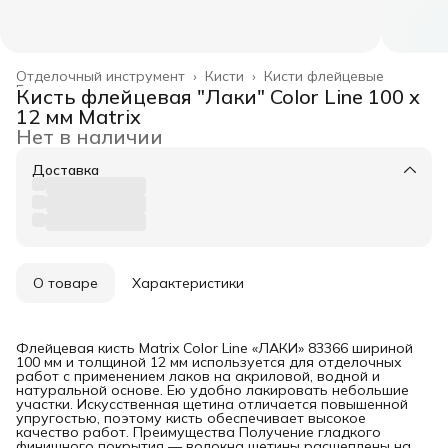
Отделочный инструмент
›
Кисти
›
Кисти флейцевые
Главная
›
Кисть флейцевая "Лаки" Color Line 100 х
12 мм Matrix
Нет в наличии
Доставка
О товаре
Характеристики
Флейцевая кисть Matrix Color Line «ЛАКИ» 83366 шириной
100 мм и толщиной 12 мм используется для отделочных
работ с применением лаков на акриловой, водной и
натуральной основе. Ею удобно лакировать небольшие
участки. Искусственная щетина отличается повышенной
упругостью, поэтому кисть обеспечивает высокое
качество работ. Преимущества Получение гладкого
финишного покрытия — волокна щетины расщеплены на