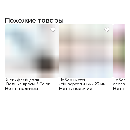
Похожие товары
Кисть флейцевая
Набор кистей
Набор к
"Водные краски" Color
«Универсальный» 25 мм,
дереву» 
Нет в наличии
Line 50 x 12 мм Matrix
Нет в наличии
35 мм, 50 мм Color Line
Нет в 
мм Color 
Matrix