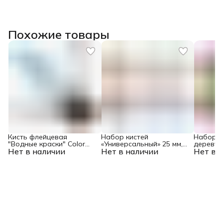
Похожие товары
Кисть флейцевая
Набор кистей
Набор к
"Водные краски" Color
«Универсальный» 25 мм,
дереву» 
Нет в наличии
Line 50 x 12 мм Matrix
Нет в наличии
35 мм, 50 мм Color Line
Нет в 
мм Color 
Matrix