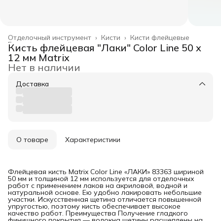
Отделочный инструмент
›
Кисти
›
Кисти флейцевые
Главная
›
Кисть флейцевая "Лаки" Color Line 50 х
12 мм Matrix
Нет в наличии
Доставка
О товаре
Характеристики
Флейцевая кисть Matrix Color Line «ЛАКИ» 83363 шириной
50 мм и толщиной 12 мм используется для отделочных
работ с применением лаков на акриловой, водной и
натуральной основе. Ею удобно лакировать небольшие
участки. Искусственная щетина отличается повышенной
упругостью, поэтому кисть обеспечивает высокое
качество работ. Преимущества Получение гладкого
финишного покрытия — волокна щетины расщеплены на