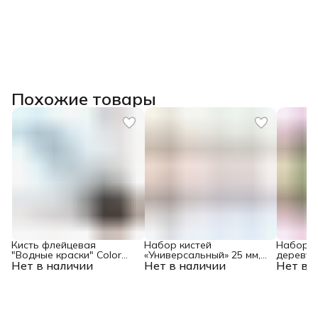
Похожие товары
Кисть флейцевая
Набор кистей
Набор к
"Водные краски" Color
«Универсальный» 25 мм,
дереву» 
Нет в наличии
Line 50 x 12 мм Matrix
Нет в наличии
35 мм, 50 мм Color Line
Нет в 
мм Color 
Matrix