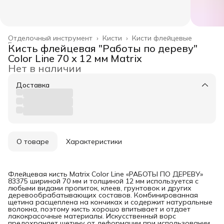
Отделочный инструмент
›
Кисти
›
Кисти флейцевые
Главная
›
Кисть флейцевая "Работы по дереву"
Color Line 70 х 12 мм Matrix
Нет в наличии
Доставка
О товаре
Характеристики
Флейцевая кисть Matrix Color Line «РАБОТЫ ПО ДЕРЕВУ»
83375 шириной 70 мм и толщиной 12 мм используется с
любыми видами пропиток, клеев, грунтовок и других
деревообрабатывающих составов. Комбинированная
щетина расщеплена на кончиках и содержит натуральные
волокна, поэтому кисть хорошо впитывает и отдает
лакокрасочные материалы. Искусственный ворс
предохраняет щетину от деформации при использовании