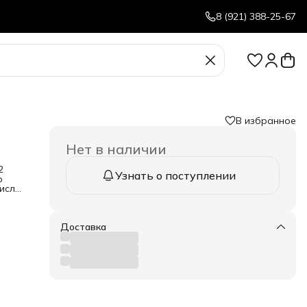
8 (921) 388-25-67
В избранное
Нет в наличии
2
Узнать о поступлении
о
числе
Доставка
ах
й
бот
нья
нии
жно