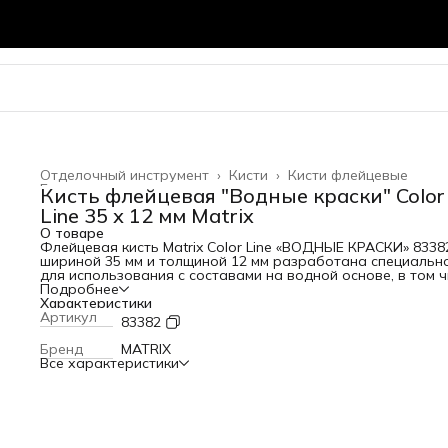
Отделочный инструмент
›
Кисти
›
Кисти флейцевые
Главная
›
Кисть флейцевая "Водные краски" Color
Line 35 х 12 мм Matrix
О товаре
Флейцевая кисть Matrix Color Line «ВОДНЫЕ КРАСКИ» 8338
шириной 35 мм и толщиной 12 мм разработана специальн
для использования с составами на водной основе, в том 
деревообрабатывающими. Комбинированная щетина
Подробнее
оптимальна для работы с водными лакокрасочными
Характеристики
материалами — искусственные волокна препятствуют
Артикул
83382
деформации, а натуральные удерживают большой объем
краски. Кисть подходит для работы на небольших участк
Бренд
MATRIX
или в труднодоступных местах. Преимущества Длительны
Все характеристики
срок службы — щетина обладает высокой
износоустойчивостью. Высокое качество выполняемых ра
— кончики щетинок расщеплены для улучшения
краскообменных свойств. Надежность — пластиковые кли
не деформируются при контакте с ЛКМ, мытье и замачива
кисти. Антикоррозионное покрытие бандажа — кисть мо