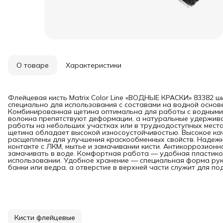
О товаре
Характеристики
Флейцевая кисть Matrix Color Line «ВОДНЫЕ КРАСКИ» 83382 
специально для использования с составами на водной основ
Комбинированная щетина оптимальна для работы с водными
волокна препятствуют деформации, а натуральные удержива
работы на небольших участках или в труднодоступных мест
щетина обладает высокой износоустойчивостью. Высокое ка
расщеплены для улучшения краскообменных свойств. Надеж
контакте с ЛКМ, мытье и замачивании кисти. Антикоррозион
замачивать в воде. Комфортная работа — удобная пластико
использовании. Удобное хранение — специальная форма рук
банки или ведра, а отверстие в верхней части служит для по
Кисти флейцевые