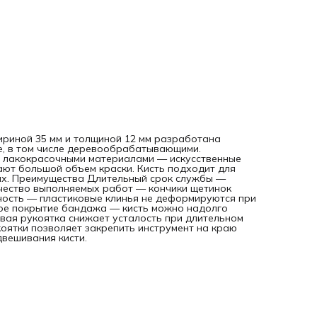
надолго замачивать в воде. Комфортная работа — удоб
пластиковая рукоятка снижает усталость при длительном
использовании. Удобное хранение — специальная форма
рукоятки позволяет закрепить инструмент на краю банки
ведра, а отверстие в верхней части служит для подвешив
кисти.
шириной 35 мм и толщиной 12 мм разработана
е, в том числе деревообрабатывающими.
 лакокрасочными материалами — искусственные
ют большой объем краски. Кисть подходит для
ах. Преимущества Длительный срок службы —
чество выполняемых работ — кончики щетинок
ность — пластиковые клинья не деформируются при
ное покрытие бандажа — кисть можно надолго
вая рукоятка снижает усталость при длительном
оятки позволяет закрепить инструмент на краю
двешивания кисти.