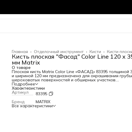
Главная
›
Отделочный инструмент
›
Кисти
›
Кисти плоск
Кисть плоская "Фасад" Color Line 120 х 3
мм Matrix
О товаре
Плоская кисть Matrix Color Line «ФАСАД» 83395 толщиной 
и шириной 120 мм предназначена для окрашивания груб
шероховатых поверхностей и обширных участков.
Используется при проведении фасадных работ. Рабочая
Подробнее
часть изготовлена из высококачественной натуральной
Характеристики
щетины (показатель ТОПС не ниже 70%) с расщепленными
Артикул
83395
кончиками, которая набирает и удерживает большой об
краски, — это обеспечивает высокую производительност
Бренд
MATRIX
кисти. Щетина устойчива к воздействию агрессивных сред
Все характеристики
поэтому может использоваться с лакокрасочными
материалами на основе растворителей. Преимущества
Равномерное окрашивание — рабочая часть из натураль
щетины двойной проварки обеспечивает отличное
распределение краски по поверхности. Долговечность —
щетина обладает высокой износостойкостью, клинья не