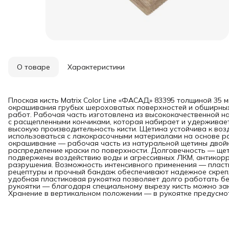
О товаре
Характеристики
Плоская кисть Matrix Color Line «ФАСАД» 83395 толщиной 35
окрашивания грубых шероховатых поверхностей и обширных
работ. Рабочая часть изготовлена из высококачественной н
с расщепленными кончиками, которая набирает и удерживае
высокую производительность кисти. Щетина устойчива к воз
использоваться с лакокрасочными материалами на основе р
окрашивание — рабочая часть из натуральной щетины двой
распределение краски по поверхности. Долговечность — щет
подвержены воздействию воды и агрессивных ЛКМ, антикор
разрушения. Возможность интенсивного применения — пласти
рецептуры и прочный бандаж обеспечивают надежное скрепл
удобная пластиковая рукоятка позволяет долго работать б
рукоятки — благодаря специальному вырезу кисть можно зак
Хранение в вертикальном положении — в рукоятке предусмот