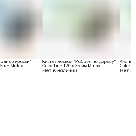
Водные краски"
Кисть плоская "Работы по дереву"
Кисть п
25 мм Matrix
Color Line 120 х 35 мм Matrix
Color Li
Нет в наличии
Нет в 