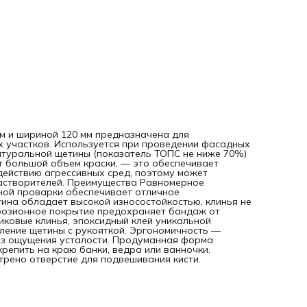
подвержены воздействию воды и агрессивных ЛКМ,
антикоррозионное покрытие предохраняет бандаж от
разрушения. Возможность интенсивного применения —
пластиковые клинья, эпоксидный клей уникальной рецепт
прочный бандаж обеспечивают надежное скрепление ще
с рукояткой. Эргономичность — удобная пластиковая
рукоятка позволяет долго работать без ощущения устало
Продуманная форма рукоятки — благодаря специальном
вырезу кисть можно закрепить на краю банки, ведра или
ванночки. Хранение в вертикальном положении — в рукоя
предусмотрено отверстие для подвешивания кисти.
 мм и шириной 120 мм предназначена для
 участков. Используется при проведении фасадных
атуральной щетины (показатель ТОПС не ниже 70%)
т большой объем краски, — это обеспечивает
действию агрессивных сред, поэтому может
астворителей. Преимущества Равномерное
ной проварки обеспечивает отличное
ина обладает высокой износостойкостью, клинья не
розионное покрытие предохраняет бандаж от
ковые клинья, эпоксидный клей уникальной
ение щетины с рукояткой. Эргономичность —
ез ощущения усталости. Продуманная форма
репить на краю банки, ведра или ванночки.
рено отверстие для подвешивания кисти.