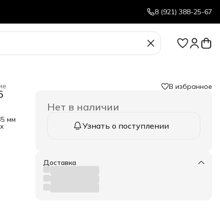
8 (921) 388-25-67
ие
В избранное
5
Нет в наличии
35 мм
Узнать о поступлении
ых
ъем
Доставка
ь
,
ной