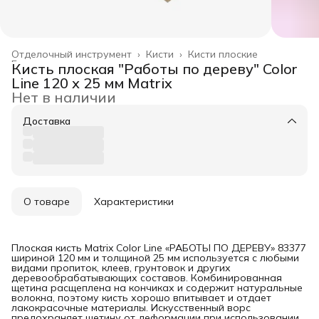
Отделочный инструмент
›
Кисти
›
Кисти плоские
Главная
›
Кисть плоская "Работы по дереву" Color
Line 120 х 25 мм Matrix
Нет в наличии
Доставка
О товаре
Характеристики
Плоская кисть Matrix Color Line «РАБОТЫ ПО ДЕРЕВУ» 83377
шириной 120 мм и толщиной 25 мм используется с любыми
видами пропиток, клеев, грунтовок и других
деревообрабатывающих составов. Комбинированная
щетина расщеплена на кончиках и содержит натуральные
волокна, поэтому кисть хорошо впитывает и отдает
лакокрасочные материалы. Искусственный ворс
предохраняет щетину от деформации при использовании