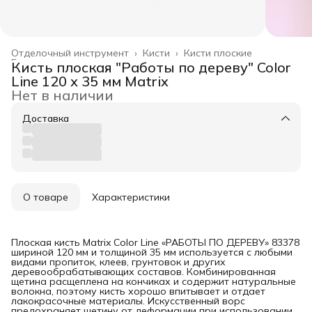
Отделочный инструмент
›
Кисти
›
Кисти плоские
Главная
›
Кисть плоская "Работы по дереву" Color
Line 120 х 35 мм Matrix
Нет в наличии
Доставка
О товаре
Характеристики
Плоская кисть Matrix Color Line «РАБОТЫ ПО ДЕРЕВУ» 83378
шириной 120 мм и толщиной 35 мм используется с любыми
видами пропиток, клеев, грунтовок и других
деревообрабатывающих составов. Комбинированная
щетина расщеплена на кончиках и содержит натуральные
волокна, поэтому кисть хорошо впитывает и отдает
лакокрасочные материалы. Искусственный ворс
предохраняет щетину от деформации при использовании