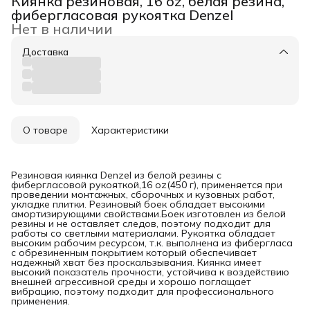
Киянка резиновая, 16 oz, белая резина,
фибергласовая рукоятка Denzel
Нет в наличии
Доставка
О товаре
Характеристики
Резиновая киянка Denzel из белой резины с
фибергласовой рукояткой,16 oz(450 г), применяется при
проведении монтажных, сборочных и кузовных работ,
укладке плитки. Резиновый боек обладает высокими
амортизирующими свойствами.Боек изготовлен из белой
резины и не оставляет следов, поэтому подходит для
работы со светлыми материалами. Рукоятка обладает
высоким рабочим ресурсом, т.к. выполнена из фибергласа
с обрезиненным покрытием который обеспечивает
надежный хват без проскальзывания. Киянка имеет
высокий показатель прочности, устойчива к воздействию
внешней агрессивной среды и хорошо поглащает
вибрацию, поэтому подходит для профессионального
применения.