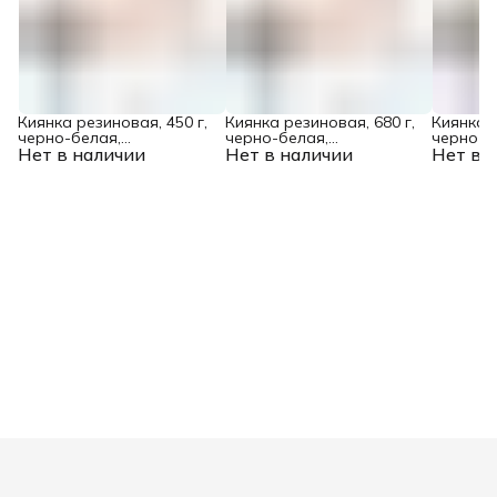
Киянка резиновая, 450 г,
Киянка резиновая, 680 г,
Киянка р
черно-белая,
черно-белая,
черно-б
Нет в наличии
фибергласовая рукоятка
Нет в наличии
фибергласовая рукоятка
Нет в 
фибергл
c TPR покрытием Denzel
c TPR покрытием Denzel
c TPR п