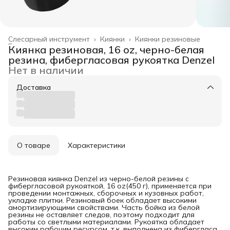
Слесарный инструмент
›
Киянки
›
Киянки резиновые
Главная
›
Киянка резиновая, 16 oz, черно-белая
резина, фибергласовая рукоятка Denzel
Нет в наличии
Доставка
О товаре
Характеристики
Резиновая киянка Denzel из черно-белой резины с
фибергласовой рукояткой, 16 oz(450 г), применяется при
проведении монтажных, сборочных и кузовных работ,
укладке плитки. Резиновый боек обладает высокими
амортизирующими свойствами. Часть бойка из белой
резины не оставляет следов, поэтому подходит для
работы со светлыми материалами. Рукоятка обладает
высоким рабочим ресурсом, т.к. выполнена из фибергласа