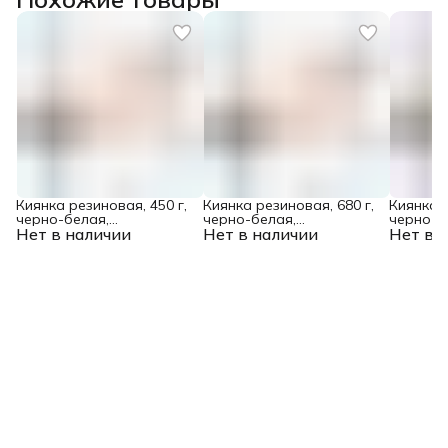
Киянка резиновая, 450 г,
Киянка резиновая, 680 г,
Киянка р
черно-белая,
черно-белая,
черно-б
Нет в наличии
фибергласовая рукоятка
Нет в наличии
фибергласовая рукоятка
Нет в 
фибергл
c TPR покрытием Denzel
c TPR покрытием Denzel
c TPR п