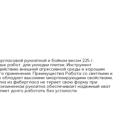
ергласовой рукояткой и бойком весом 225 г,
ых работ, для укладки плитки. Инструмент
здействию внешней агрессивной среды и хорошим
о применения. Преимущества Работа со светлыми и
к обладает высокими амортизирующими свойствами,
тка из фибергласа не теряет свою форму при
резиненная рукоятка обеспечивает надежный хват
ляет долго работать без усталости.