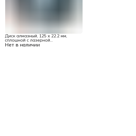
Диск алмазный, 125 х 22.2 мм,
сплошной c лазерной
Нет в наличии
перфорацией, мокрая резка Gross