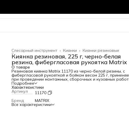
Слесарный инструмент
›
Киянки
›
Киянки резиновые
Главная
›
Киянка резиновая, 225 г, черно-белая
резина, фибергласовая рукоятка Matrix
О товаре
Резиновая киянка Matrix 11170 из черно-белой резины, с
фибергласовой рукояткой и бойком весом 225 г, применяе
при проведении монтажных, сборочных и кузовных работ
укладки плитки. Инструмент обладает высоким показател
Подробнее
прочности, стойкостью к воздействию внешней агрессивн
Характеристики
среды и хорошим вибропоглощением, поэтому подходит 
Артикул
11170
профессионального применения. Преимущества Работа с
светлыми и чувствительными к давлению материалами —
Бренд
MATRIX
резиновый боек обладает высокими амортизирующими
Все характеристики
свойствами, а его белая часть не оставляет следов.
Надежность — рукоятка из фибергласа не теряет свою ф
при интенсивной эксплуатации. Комфортное использован
обрезиненная рукоятка обеспечивает надежный хват и н
выскальзывает из ладони, а небольшой вес киянки позво
долго работать без усталости.