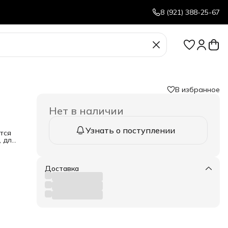
8 (921) 388-25-67
В избранное
Нет в наличии
Узнать о поступлении
тся
, для
ем
ой
для
о
Доставка
орму
ие —
е
ляет